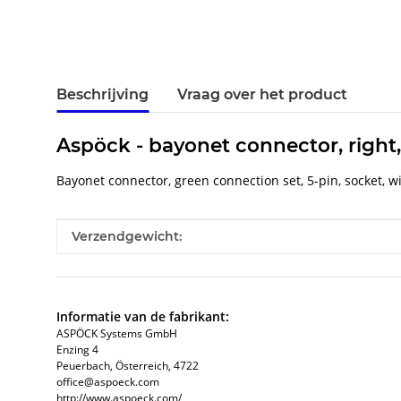
Beschrijving
Vraag over het product
Aspöck - bayonet connector, right,
Bayonet connector, green connection set, 5-pin, socket, w
#productDetails.itemInformation#
#productDetails.itemValue#
Verzendgewicht:
Informatie van de fabrikant:
ASPÖCK Systems GmbH
Enzing 4
Peuerbach, Österreich, 4722
office@aspoeck.com
http://www.aspoeck.com/