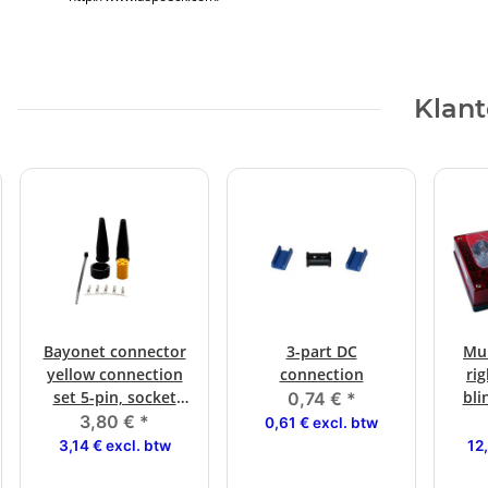
Klant
Bayonet connector
3-part DC
Mul
yellow connection
connection
ri
set 5-pin, socket
bli
0,74 €
*
instructions
bayo
3,80 €
*
0,61 € excl. btw
3,14 € excl. btw
12