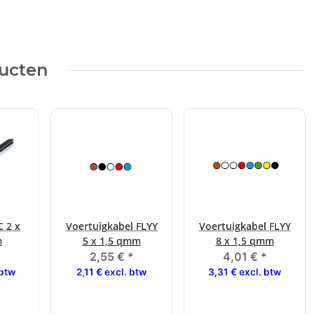
ducten
C 2 x
Voertuigkabel FLYY
Voertuigkabel FLYY
m
5 x 1,5 qmm
8 x 1,5 qmm
2,55 €
*
4,01 €
*
 btw
2,11 € excl. btw
3,31 € excl. btw