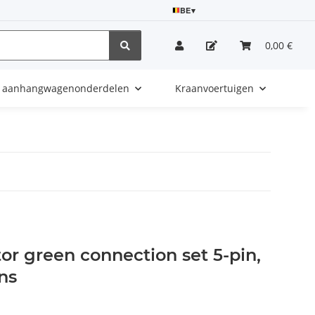
BE
▾
0,00 €
e aanhangwagenonderdelen
Kraanvoertuigen
r green connection set 5-pin,
ns