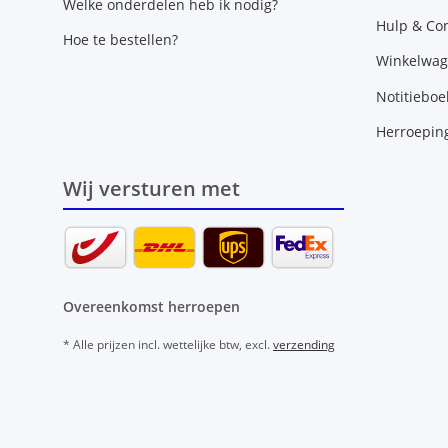
Welke onderdelen heb ik nodig?
Hulp & Con
Hoe te bestellen?
Winkelwa
Notitieboe
Herroepin
Wij versturen met
Overeenkomst herroepen
* Alle prijzen incl. wettelijke btw, excl.
verzending