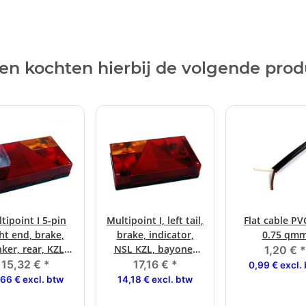
en kochten hierbij de volgende pro
tipoint I 5-pin
Multipoint I, left tail,
Flat cable PV
ght end, brake,
brake, indicator,
0.75 qm
nker, rear, KZL,
NSL KZL, bayonet
1,20 €
*
net connection
connection.
15,32 €
*
17,16 €
*
0,99 € excl.
,66 € excl. btw
14,18 € excl. btw