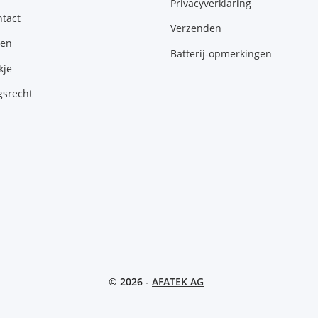
Privacyverklaring
tact
Verzenden
gen
Batterij-opmerkingen
kje
gsrecht
© 2026 -
AFATEK AG