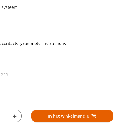
r systeem
, contacts, grommets, instructions
nding
In het winkelmandje