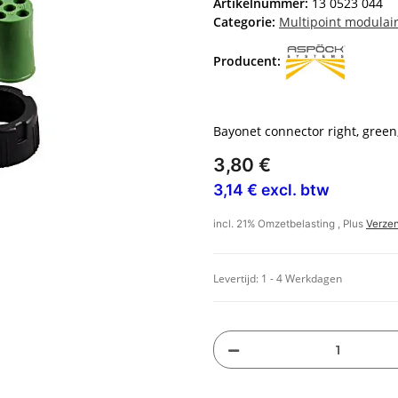
Artikelnummer:
13 0523 044
Categorie:
Multipoint modulai
Producent:
Bayonet connector right, green
3,80 €
3,14 € excl. btw
incl. 21% Omzetbelasting , Plus
Verze
Levertijd:
1 - 4 Werkdagen