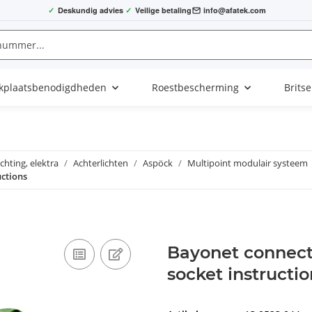
✓
Deskundig advies
✓
Veilige betaling
info@afatek.com
kplaatsbenodigdheden
Roestbescherming
Brits
ichting, elektra
Achterlichten
Aspöck
Multipoint modulair systeem
uctions
Bayonet connecto
socket instructio