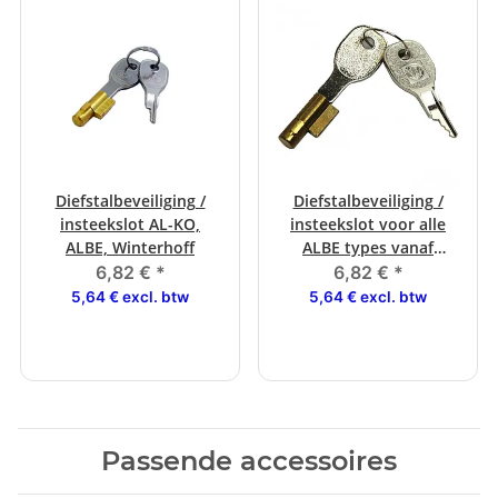
Diefstalbeveiliging /
Diefstalbeveiliging /
insteekslot AL-KO,
insteekslot voor alle
ALBE, Winterhoff
ALBE types vanaf
12/1999
6,82 €
*
6,82 €
*
5,64 € excl. btw
5,64 € excl. btw
Passende accessoires