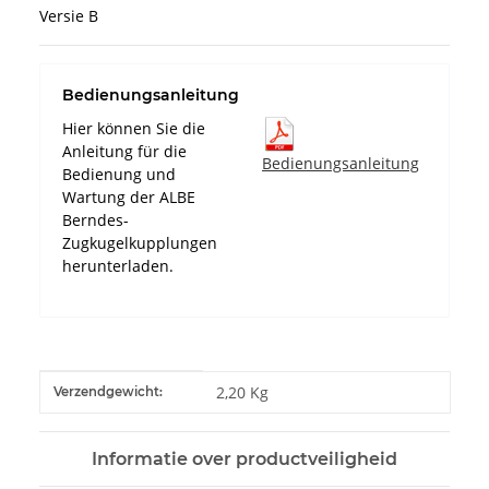
Versie B
Bedienungsanleitung
Hier können Sie die
Anleitung für die
Bedienungsanleitung
Bedienung und
Wartung der ALBE
Berndes-
Zugkugelkupplungen
herunterladen.
#productDetails.itemInformation#
#productDetails.itemValue#
2,20 Kg
Verzendgewicht:
Informatie over productveiligheid