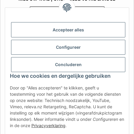
Nederlands
Français
AFATEK België / Belgique
Accepteer alles
Uw specialist in onderdelen voor aanhangwagens | Votre
spécialiste en pièces détachées pour remorques
Configureer
Contact:
info@afatek.com
Concluderen
AFATEK INTERNATIONAL – SELECT REGION & LANGUAGE | KIES
REGIO EN TAAL | CHOISIR LA RÉGION ET LA LANGUE
Hoe we cookies en dergelijke gebruiken
DE
AT
CH (DE)
CH (FR)
Door op "Alles accepteren" te klikken, geeft u
toestemming voor het gebruik van de volgende diensten
CH (IT)
BE (NL)
BE (FR)
NL
op onze website: Technisch noodzakelijk, YouTube,
FR
IT
ES
DK
PL
Vimeo, releva.nz Retargeting, ReCaptcha. U kunt de
instelling op elk moment wijzigen (vingerafdrukpictogram
UK
NZ
USA
MX
PT
linksonder). Meer informatie vindt u onder
Configureren
en
in de onze
Privacyverklaring
.
SE
FI
CZ
HU
SK