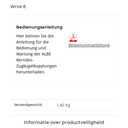
Versie B
Bedienungsanleitung
Hier können Sie die
Anleitung für die
Bedienungsanleitung
Bedienung und
Wartung der ALBE
Berndes-
Zugkugelkupplungen
herunterladen.
#productDetails.itemInformation#
#productDetails.itemValue#
1,40 Kg
Verzendgewicht:
Informatie over productveiligheid