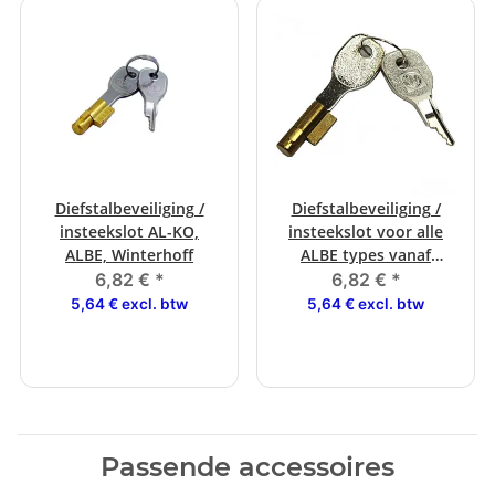
Diefstalbeveiliging /
Diefstalbeveiliging /
insteekslot AL-KO,
insteekslot voor alle
ALBE, Winterhoff
ALBE types vanaf
12/1999
6,82 €
*
6,82 €
*
5,64 € excl. btw
5,64 € excl. btw
Passende accessoires