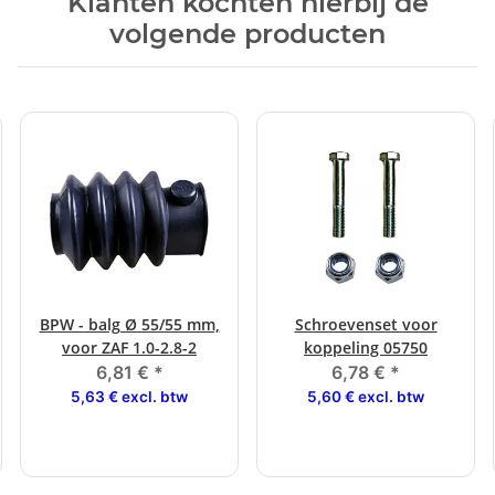
Klanten kochten hierbij de
volgende producten
BPW - balg Ø 55/55 mm,
Schroevenset voor
voor ZAF 1.0-2.8-2
koppeling 05750
6,81 €
*
6,78 €
*
5,63 € excl. btw
5,60 € excl. btw