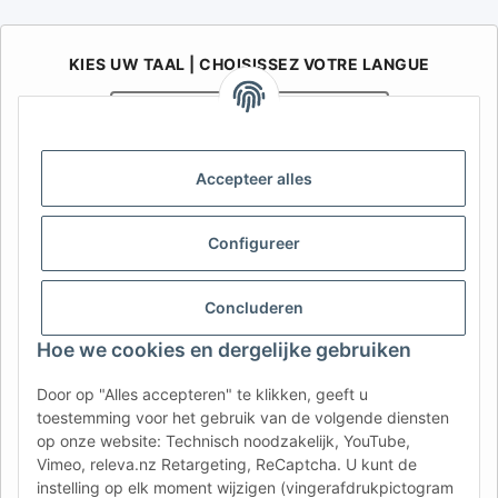
KIES UW TAAL | CHOISISSEZ VOTRE LANGUE
Nederlands
Français
AFATEK België / Belgique
Accepteer alles
Uw specialist in onderdelen voor aanhangwagens | Votre
spécialiste en pièces détachées pour remorques
Configureer
Contact:
info@afatek.com
Concluderen
AFATEK INTERNATIONAL – SELECT REGION & LANGUAGE | KIES
REGIO EN TAAL | CHOISIR LA RÉGION ET LA LANGUE
Hoe we cookies en dergelijke gebruiken
DE
AT
CH (DE)
CH (FR)
Door op "Alles accepteren" te klikken, geeft u
toestemming voor het gebruik van de volgende diensten
CH (IT)
BE (NL)
BE (FR)
NL
op onze website: Technisch noodzakelijk, YouTube,
FR
IT
ES
DK
PL
Vimeo, releva.nz Retargeting, ReCaptcha. U kunt de
instelling op elk moment wijzigen (vingerafdrukpictogram