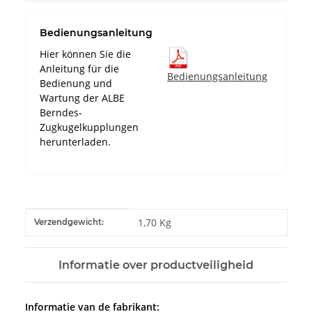
Bedienungsanleitung
Hier können Sie die
Anleitung für die
Bedienungsanleitung
Bedienung und
Wartung der ALBE
Berndes-
Zugkugelkupplungen
herunterladen.
#productDetails.itemInformation#
#productDetails.itemValue#
1,70 Kg
Verzendgewicht:
Informatie over productveiligheid
Informatie van de fabrikant: