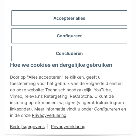
Nederlands
Français
AFATEK België / Belgique
Accepteer alles
Uw specialist in onderdelen voor aanhangwagens | Votre
spécialiste en pièces détachées pour remorques
Configureer
Contact:
info@afatek.com
Concluderen
AFATEK INTERNATIONAL – SELECT REGION & LANGUAGE | KIES
REGIO EN TAAL | CHOISIR LA RÉGION ET LA LANGUE
Hoe we cookies en dergelijke gebruiken
DE
AT
CH (DE)
CH (FR)
Door op "Alles accepteren" te klikken, geeft u
toestemming voor het gebruik van de volgende diensten
CH (IT)
BE (NL)
BE (FR)
NL
op onze website: Technisch noodzakelijk, YouTube,
FR
IT
ES
DK
PL
Vimeo, releva.nz Retargeting, ReCaptcha. U kunt de
instelling op elk moment wijzigen (vingerafdrukpictogram
UK
NZ
USA
MX
PT
linksonder). Meer informatie vindt u onder
Configureren
en
in de onze
Privacyverklaring
.
SE
FI
CZ
HU
SK
Bedrijfsgegevens
|
Privacyverklaring
RO
HR