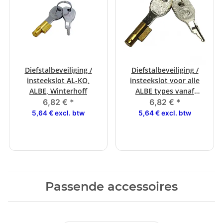
Diefstalbeveiliging /
Diefstalbeveiliging /
insteekslot AL-KO,
insteekslot voor alle
ALBE, Winterhoff
ALBE types vanaf
12/1999
6,82 €
*
6,82 €
*
5,64 € excl. btw
5,64 € excl. btw
Passende accessoires