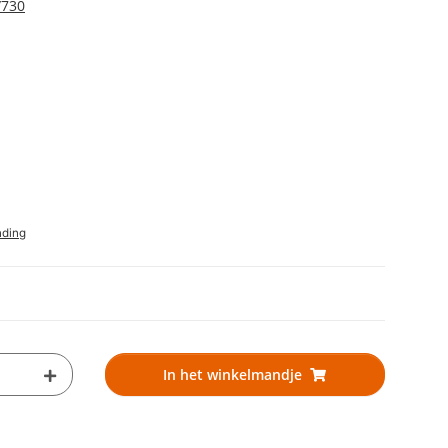
/730
nding
In het winkelmandje