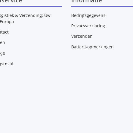
nservice
Informatie
ogistiek & Verzending: Uw
Bedrijfsgegevens
 Europa
Privacyverklaring
tact
Verzenden
gen
Batterij-opmerkingen
kje
gsrecht