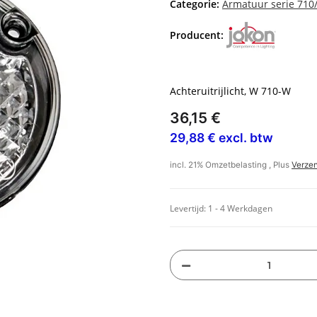
Categorie:
Armatuur serie 710
Producent:
Achteruitrijlicht, W 710-W
36,15 €
29,88 € excl. btw
incl. 21% Omzetbelasting , Plus
Verze
Levertijd:
1 - 4 Werkdagen