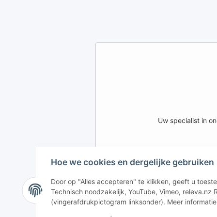
Uw specialist in 
Hoe we cookies en dergelijke gebruiken
AFATEK INTERNATIONA
DE
AT
CH (DE)
Door op "Alles accepteren" te klikken, geeft u toe
Technisch noodzakelijk, YouTube, Vimeo, releva.nz R
DK
PL
UK
(vingerafdrukpictogram linksonder). Meer informatie