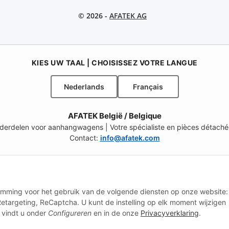
© 2026 -
AFATEK AG
KIES UW TAAL | CHOISISSEZ VOTRE LANGUE
Nederlands
Français
AFATEK België / Belgique
onderdelen voor aanhangwagens | Votre spécialiste en pièces détach
Contact:
info@afatek.com
L – SELECT REGION & LANGUAGE | KIES REGIO EN TAAL | CHOISIR LA
CH (FR)
CH (IT)
BE (NL)
BE (FR)
NL
stemming voor het gebruik van de volgende diensten op onze website:
etargeting, ReCaptcha. U kunt de instelling op elk moment wijzigen
NZ
USA
MX
PT
SE
FI
 vindt u onder
Configureren
en in de onze
Privacyverklaring
.
RO
HR