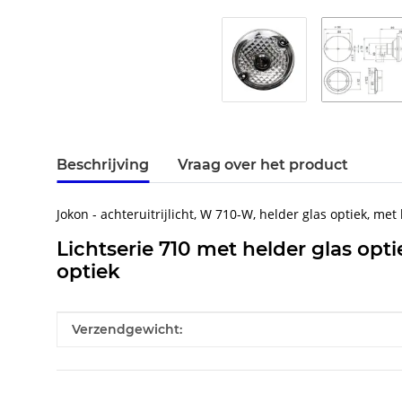
Beschrijving
Vraag over het product
Jokon - achteruitrijlicht, W 710-W, helder glas optiek, met
Lichtserie 710 met helder glas opti
optiek
#productDetails.itemInformation#
#productDetails.itemValue#
Verzendgewicht: