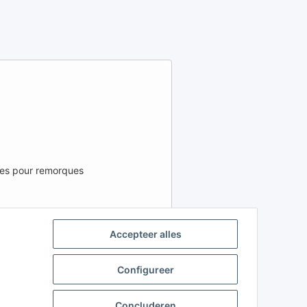
ées pour remorques
 RÉGION ET LA LANGUE
Accepteer alles
FR
IT
ES
Configureer
CZ
HU
SK
Concluderen