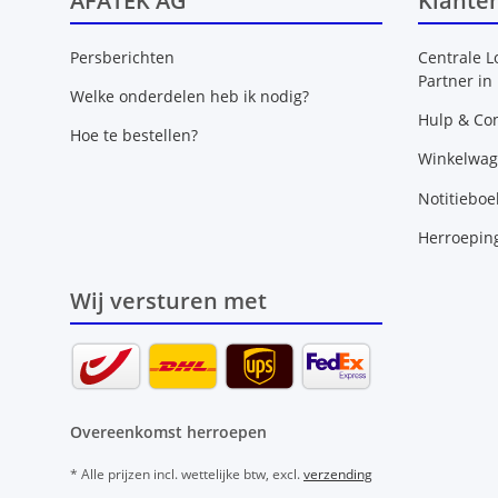
AFATEK AG
Klante
Persberichten
Centrale L
Partner in
Welke onderdelen heb ik nodig?
Hulp & Con
Hoe te bestellen?
Winkelwa
Notitieboe
Herroepin
Wij versturen met
Overeenkomst herroepen
* Alle prijzen incl. wettelijke btw, excl.
verzending