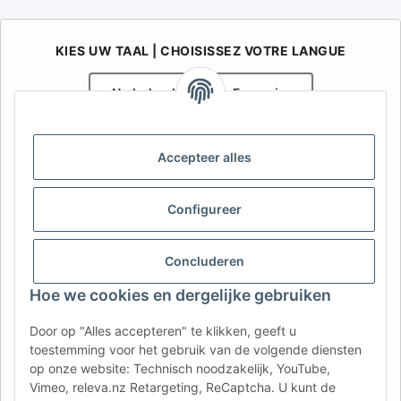
KIES UW TAAL | CHOISISSEZ VOTRE LANGUE
Nederlands
Français
AFATEK België / Belgique
Accepteer alles
Uw specialist in onderdelen voor aanhangwagens | Votre
spécialiste en pièces détachées pour remorques
Contact:
info@afatek.com
Configureer
AFATEK INTERNATIONAL – SELECT REGION & LANGUAGE | KIES
Concluderen
REGIO EN TAAL | CHOISIR LA RÉGION ET LA LANGUE
Hoe we cookies en dergelijke gebruiken
DE
AT
CH (DE)
CH (FR)
Door op "Alles accepteren" te klikken, geeft u
CH (IT)
BE (NL)
BE (FR)
NL
toestemming voor het gebruik van de volgende diensten
op onze website: Technisch noodzakelijk, YouTube,
FR
IT
ES
DK
PL
Vimeo, releva.nz Retargeting, ReCaptcha. U kunt de