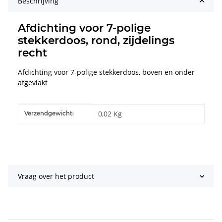
Beschrijving
Afdichting voor 7-polige
stekkerdoos, rond, zijdelings
recht
Afdichting voor 7-polige stekkerdoos, boven en onder
afgevlakt
#productDetails.itemInformation#
#productDetails.itemValue#
0,02 Kg
Verzendgewicht:
Vraag over het product