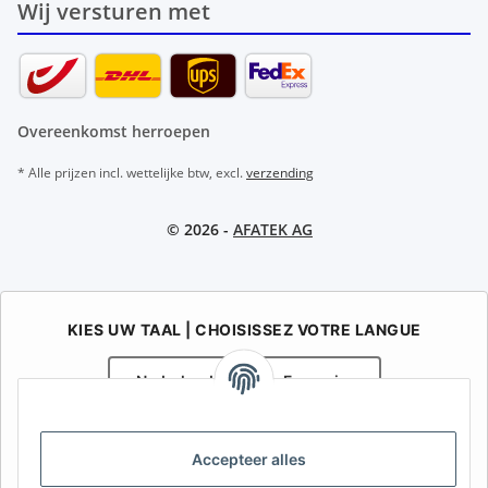
Wij versturen met
Overeenkomst herroepen
* Alle prijzen incl. wettelijke btw, excl.
verzending
© 2026 -
AFATEK AG
KIES UW TAAL | CHOISISSEZ VOTRE LANGUE
Nederlands
Français
AFATEK België / Belgique
Accepteer alles
Uw specialist in onderdelen voor aanhangwagens | Votre