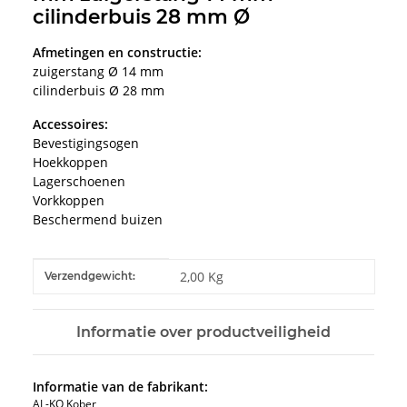
cilinderbuis 28 mm Ø
Afmetingen en constructie:
zuigerstang Ø 14 mm
cilinderbuis Ø 28 mm
Accessoires:
Bevestigingsogen
Hoekkoppen
Lagerschoenen
Vorkkoppen
Beschermend buizen
#productDetails.itemInformation#
#productDetails.itemValue#
2,00 Kg
Verzendgewicht:
Informatie over productveiligheid
Informatie van de fabrikant:
AL-KO Kober