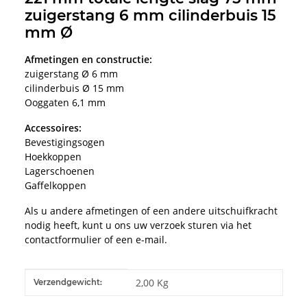
zuigerstang 6 mm cilinderbuis 15
mm Ø
Afmetingen en constructie:
zuigerstang Ø 6 mm
cilinderbuis Ø 15 mm
Ooggaten 6,1 mm
Accessoires:
Bevestigingsogen
Hoekkoppen
Lagerschoenen
Gaffelkoppen
Als u andere afmetingen of een andere uitschuifkracht
nodig heeft, kunt u ons uw verzoek sturen via het
contactformulier of een e-mail.
#productDetails.itemInformation#
#productDetails.itemValue#
2,00 Kg
Verzendgewicht: