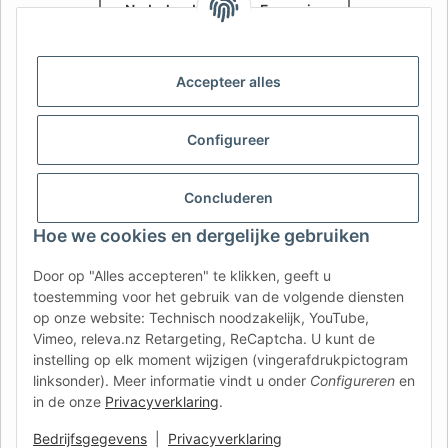
Nederlands
Français
AFATEK België / Belgique
Accepteer alles
Uw specialist in onderdelen voor aanhangwagens | Votre
spécialiste en pièces détachées pour remorques
Contact:
info@afatek.com
Configureer
AFATEK INTERNATIONAL – SELECT REGION & LANGUAGE | KIES
Concluderen
REGIO EN TAAL | CHOISIR LA RÉGION ET LA LANGUE
Hoe we cookies en dergelijke gebruiken
DE
AT
CH (DE)
CH (FR)
Door op "Alles accepteren" te klikken, geeft u
CH (IT)
BE (NL)
BE (FR)
NL
toestemming voor het gebruik van de volgende diensten
op onze website: Technisch noodzakelijk, YouTube,
FR
IT
ES
DK
PL
Vimeo, releva.nz Retargeting, ReCaptcha. U kunt de
UK
NZ
USA
MX
PT
instelling op elk moment wijzigen (vingerafdrukpictogram
linksonder). Meer informatie vindt u onder
Configureren
en
SE
FI
CZ
HU
SK
in de onze
Privacyverklaring
.
RO
HR
Bedrijfsgegevens
|
Privacyverklaring