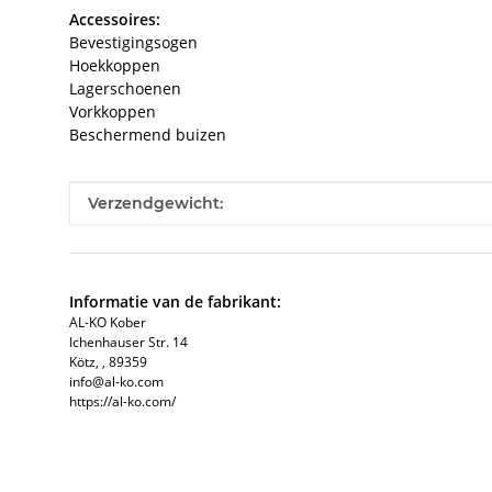
Accessoires:
Bevestigingsogen
Hoekkoppen
Lagerschoenen
Vorkkoppen
Beschermend buizen
#productDetails.itemInformation#
#productDetails.itemValue#
Verzendgewicht:
Informatie van de fabrikant:
AL-KO Kober
Ichenhauser Str. 14
Kötz, , 89359
info@al-ko.com
https://al-ko.com/