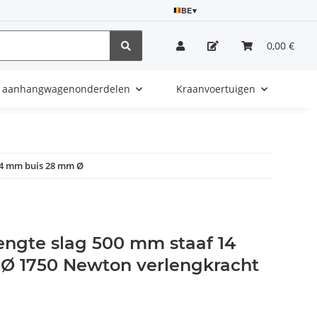
BE
▾
0,00 €
e aanhangwagenonderdelen
Kraanvoertuigen
 14 mm buis 28 mm Ø
engte slag 500 mm staaf 14
Ø 1750 Newton verlengkracht