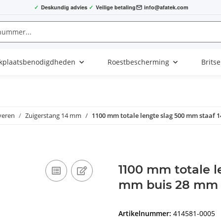
✓
Deskundig advies
✓
Veilige betaling
info@afatek.com
kplaatsbenodigdheden
Roestbescherming
Brits
veren
Zuigerstang 14 mm
1100 mm totale lengte slag 500 mm staaf
1100 mm totale l
mm buis 28 mm 
Artikelnummer:
414581-0005