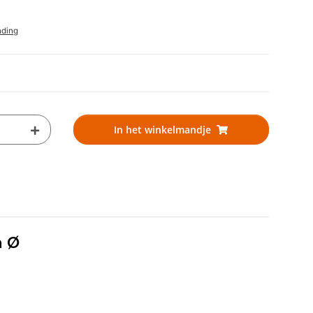
nding
In het winkelmandje
m Ø